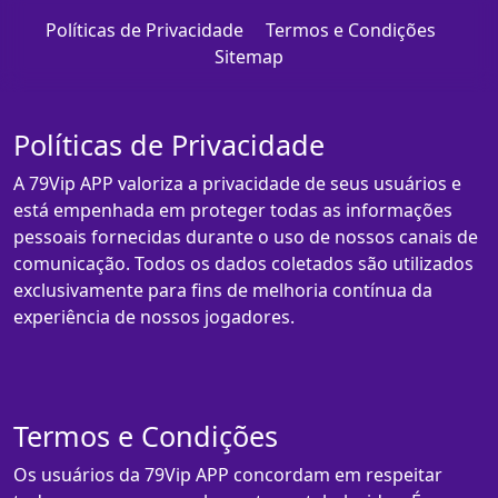
Políticas de Privacidade
Termos e Condições
Sitemap
Políticas de Privacidade
A 79Vip APP valoriza a privacidade de seus usuários e
está empenhada em proteger todas as informações
pessoais fornecidas durante o uso de nossos canais de
comunicação. Todos os dados coletados são utilizados
exclusivamente para fins de melhoria contínua da
experiência de nossos jogadores.
Termos e Condições
Os usuários da 79Vip APP concordam em respeitar