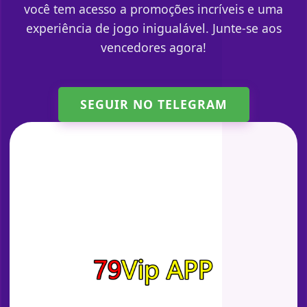
você tem acesso a promoções incríveis e uma
experiência de jogo inigualável. Junte-se aos
vencedores agora!
SEGUIR NO TELEGRAM