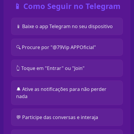
📱 Como Seguir no Telegram
📱 Baixe o app Telegram no seu dispositivo
🔍 Procure por "@79Vip APPOficial"
👆 Toque em "Entrar" ou "Join"
🔔 Ative as notificações para não perder
nada
💬 Participe das conversas e interaja