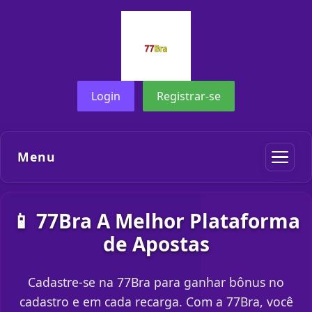
Login
Registrar-se
Menu
📱 77Bra A Melhor Plataforma
de Apostas
Cadastre-se na 77Bra para ganhar bônus no
cadastro e em cada recarga. Com a 77Bra, você