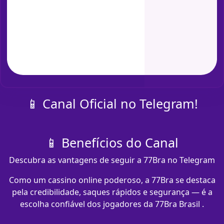
📱 Canal Oficial no Telegram!
📱 Benefícios do Canal
Descubra as vantagens de seguir a 77Bra no Telegram
Como um cassino online poderoso, a 77Bra se destaca
pela credibilidade, saques rápidos e segurança — é a
escolha confiável dos jogadores da 77Bra Brasil .