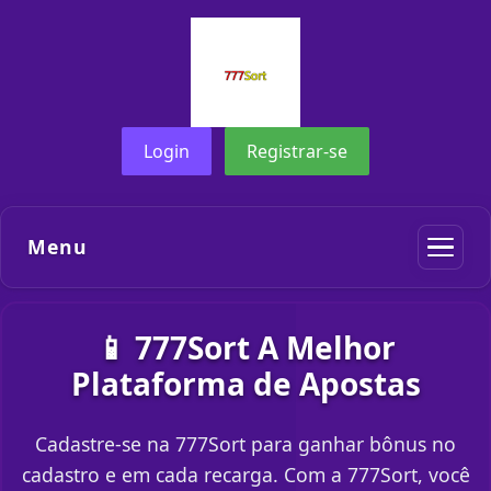
Login
Registrar-se
Menu
📱 777Sort A Melhor
Plataforma de Apostas
Cadastre-se na 777Sort para ganhar bônus no
cadastro e em cada recarga. Com a 777Sort, você