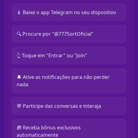
📱 Baixe o app Telegram no seu dispositivo
🔍 Procure por "@777SortOficial"
👆 Toque em "Entrar" ou "Join"
🔔 Ative as notificações para não perder
nada
💬 Participe das conversas e interaja
🎁 Receba bônus exclusivos
automaticamente