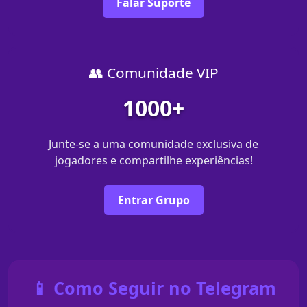
Falar Suporte
👥 Comunidade VIP
1000+
Junte-se a uma comunidade exclusiva de
jogadores e compartilhe experiências!
Entrar Grupo
📱 Como Seguir no Telegram