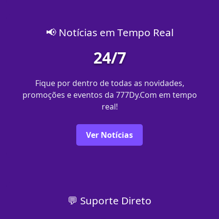
📢 Notícias em Tempo Real
24/7
Fique por dentro de todas as novidades,
promoções e eventos da 777Dy.Com em tempo
real!
Ver Notícias
💬 Suporte Direto