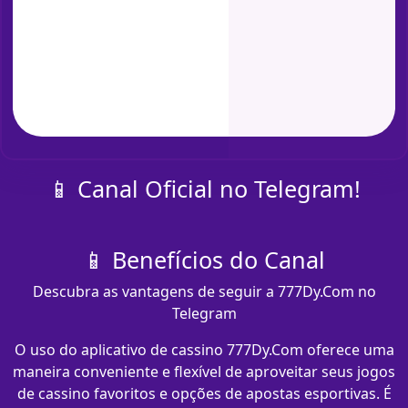
📱 Canal Oficial no Telegram!
📱 Benefícios do Canal
Descubra as vantagens de seguir a 777Dy.Com no
Telegram
O uso do aplicativo de cassino 777Dy.Com oferece uma
maneira conveniente e flexível de aproveitar seus jogos
de cassino favoritos e opções de apostas esportivas. É