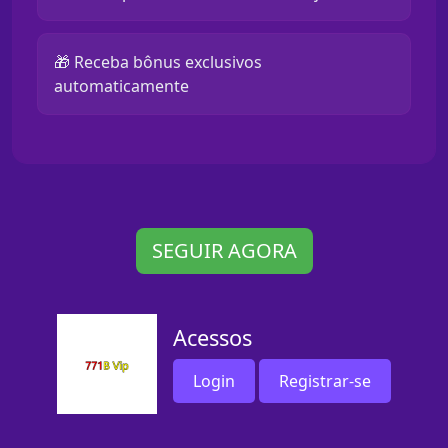
🎁 Receba bônus exclusivos
automaticamente
SEGUIR AGORA
Acessos
Login
Registrar-se