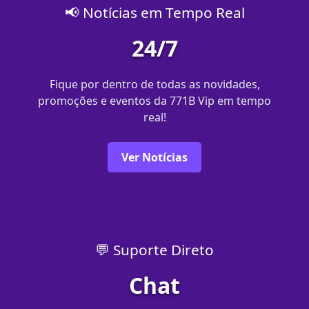
📢 Notícias em Tempo Real
24/7
Fique por dentro de todas as novidades,
promoções e eventos da 771B Vip em tempo
real!
Ver Notícias
💬 Suporte Direto
Chat