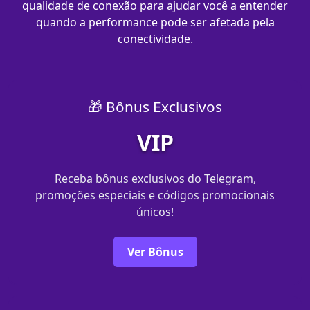
qualidade de conexão para ajudar você a entender
quando a performance pode ser afetada pela
conectividade.
🎁 Bônus Exclusivos
VIP
Receba bônus exclusivos do Telegram,
promoções especiais e códigos promocionais
únicos!
Ver Bônus