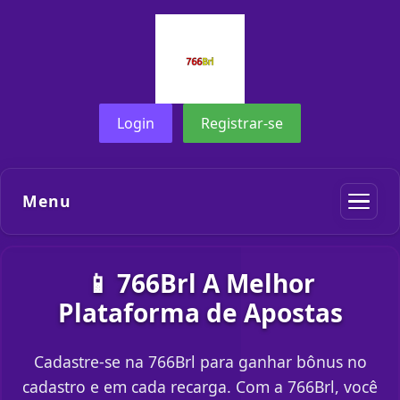
Login
Registrar-se
Menu
📱 766Brl A Melhor
Plataforma de Apostas
Cadastre-se na 766Brl para ganhar bônus no
cadastro e em cada recarga. Com a 766Brl, você