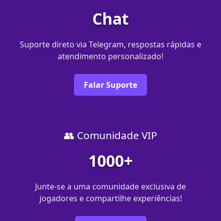
Chat
Suporte direto via Telegram, respostas rápidas e
atendimento personalizado!
Falar Suporte
👥 Comunidade VIP
1000+
Junte-se a uma comunidade exclusiva de
jogadores e compartilhe experiências!