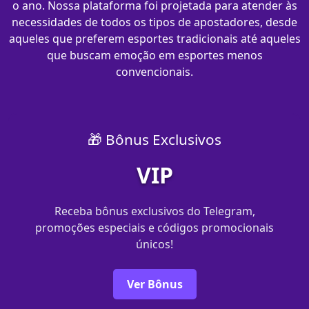
o ano. Nossa plataforma foi projetada para atender às
necessidades de todos os tipos de apostadores, desde
aqueles que preferem esportes tradicionais até aqueles
que buscam emoção em esportes menos
convencionais.
🎁 Bônus Exclusivos
VIP
Receba bônus exclusivos do Telegram,
promoções especiais e códigos promocionais
únicos!
Ver Bônus