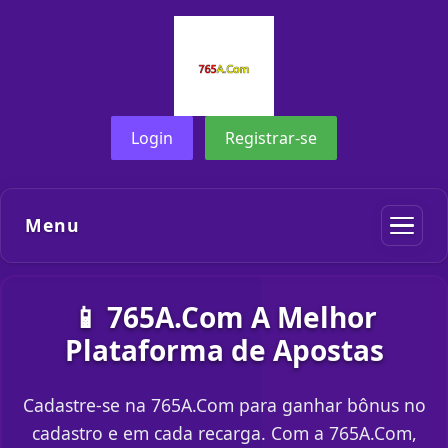
Login
Registrar-se
Menu
📱 765A.Com A Melhor
Plataforma de Apostas
Cadastre-se na 765A.Com para ganhar bônus no
cadastro e em cada recarga. Com a 765A.Com,