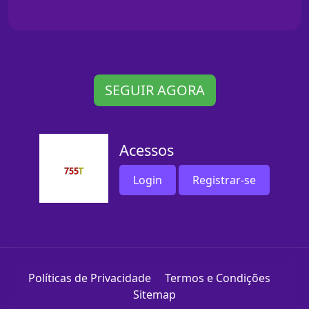
SEGUIR AGORA
Acessos
Login
Registrar-se
Políticas de Privacidade
Termos e Condições
Sitemap