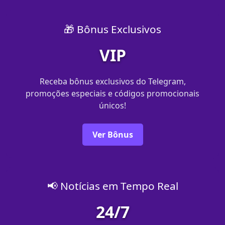
🎁 Bônus Exclusivos
VIP
Receba bônus exclusivos do Telegram,
promoções especiais e códigos promocionais
únicos!
Ver Bônus
📢 Notícias em Tempo Real
24/7