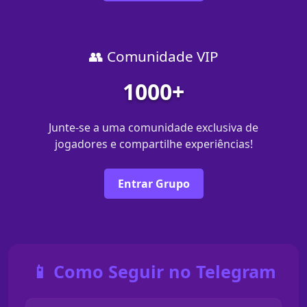
👥 Comunidade VIP
1000+
Junte-se a uma comunidade exclusiva de
jogadores e compartilhe experiências!
Entrar Grupo
📱 Como Seguir no Telegram