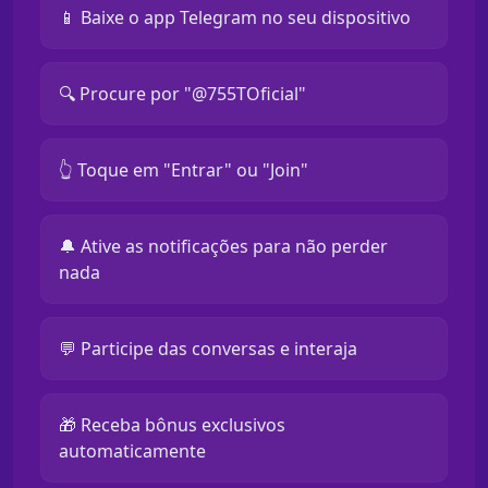
📱 Baixe o app Telegram no seu dispositivo
🔍 Procure por "@755TOficial"
👆 Toque em "Entrar" ou "Join"
🔔 Ative as notificações para não perder
nada
💬 Participe das conversas e interaja
🎁 Receba bônus exclusivos
automaticamente