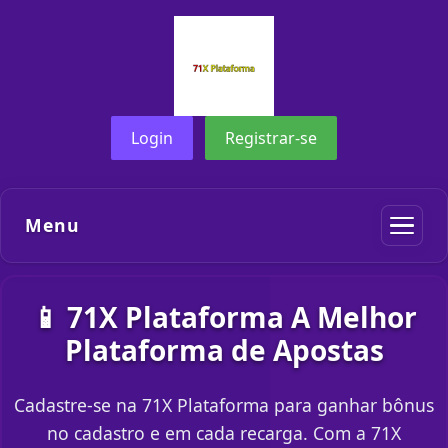
Login
Registrar-se
Menu
📱 71X Plataforma A Melhor
Plataforma de Apostas
Cadastre-se na 71X Plataforma para ganhar bônus
no cadastro e em cada recarga. Com a 71X