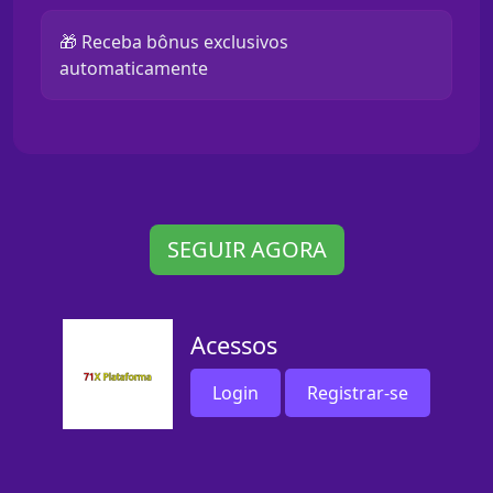
🎁 Receba bônus exclusivos
automaticamente
SEGUIR AGORA
Acessos
Login
Registrar-se