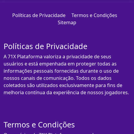
Políticas de Privacidade
Termos e Condições
Sitemap
Políticas de Privacidade
A 71X Plataforma valoriza a privacidade de seus
usuários e está empenhada em proteger todas as
informações pessoais fornecidas durante o uso de
nossos canais de comunicação. Todos os dados
coletados são utilizados exclusivamente para fins de
melhoria contínua da experiência de nossos jogadores.
Termos e Condições