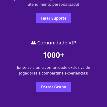
atendimento personalizado!
Falar Suporte
👥 Comunidade VIP
1000+
Junte-se a uma comunidade exclusiva de
jogadores e compartilhe experiências!
Entrar Grupo