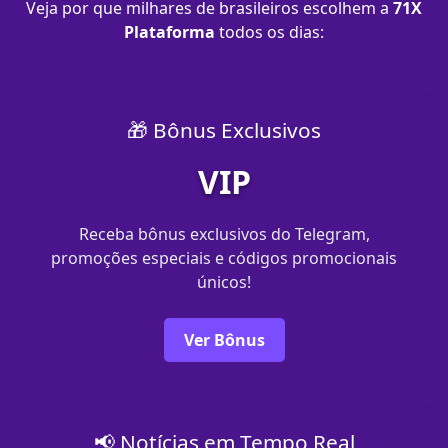
Veja por que milhares de brasileiros escolhem a
71X
Plataforma
todos os dias:
🎁 Bônus Exclusivos
VIP
Receba bônus exclusivos do Telegram,
promoções especiais e códigos promocionais
únicos!
Ver Bônus
📢 Notícias em Tempo Real