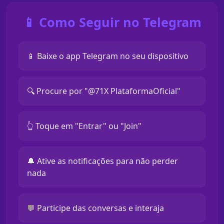
📱 Como Seguir no Telegram
📱 Baixe o app Telegram no seu dispositivo
🔍 Procure por "@71X PlataformaOficial"
👆 Toque em "Entrar" ou "Join"
🔔 Ative as notificações para não perder
nada
💬 Participe das conversas e interaja