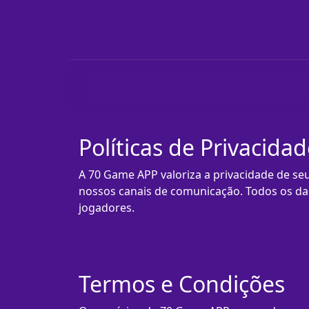
Políticas de Privacida
A 70 Game APP valoriza a privacidade de s
nossos canais de comunicação. Todos os dad
jogadores.
Termos e Condições