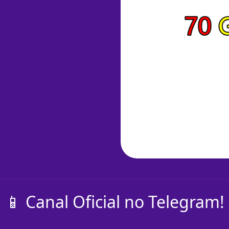
📱 Canal Oficial no Telegram!