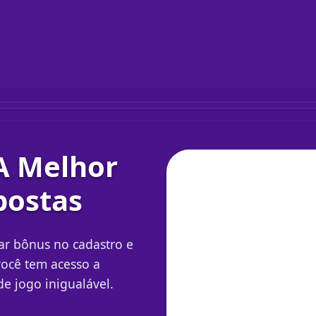
A Melhor
postas
r bônus no cadastro e
ocê tem acesso a
e jogo inigualável.