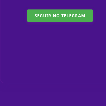
SEGUIR NO TELEGRAM