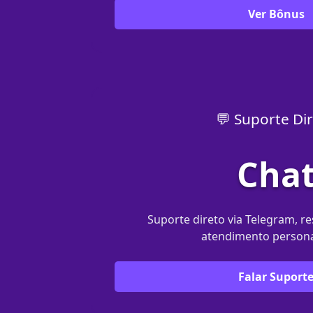
Ver Bônus
💬 Suporte Di
Cha
Suporte direto via Telegram, r
atendimento persona
Falar Suport