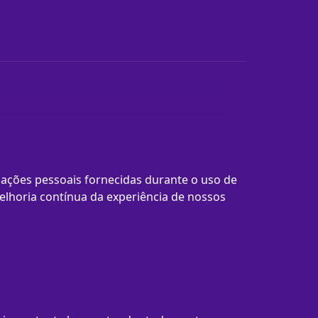
ações pessoais fornecidas durante o uso de
elhoria contínua da experiência de nossos