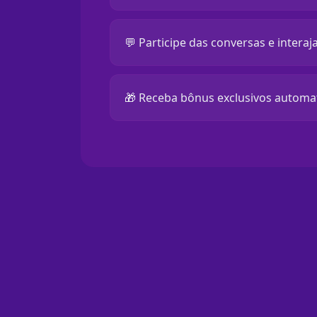
💬 Participe das conversas e interaj
🎁 Receba bônus exclusivos autom