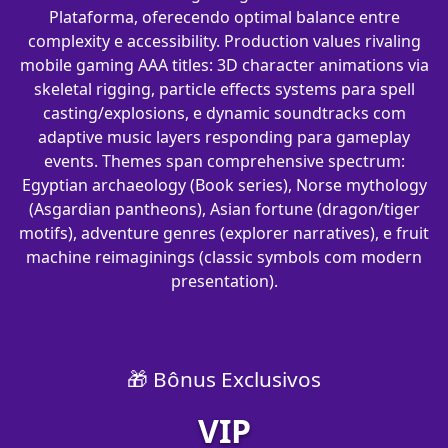
Plataforma, oferecendo optimal balance entre
complexity e accessibility. Production values rivaling
mobile gaming AAA titles: 3D character animations via
skeletal rigging, particle effects systems para spell
casting/explosions, e dynamic soundtracks com
adaptive music layers responding para gameplay
events. Themes span comprehensive spectrum:
Egyptian archaeology (Book series), Norse mythology
(Asgardian pantheons), Asian fortune (dragon/tiger
motifs), adventure genres (explorer narratives), e fruit
machine reimaginings (classic symbols com modern
presentation).
🎁 Bônus Exclusivos
VIP