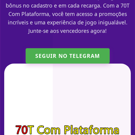
bônus no cadastro e em cada recarga. Com a 70T
Com Plataforma, você tem acesso a promoções
incríveis e uma experiência de jogo inigualável.
Junte-se aos vencedores agora!
SEGUIR NO TELEGRAM