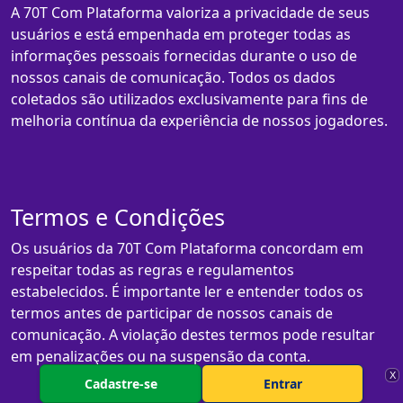
A 70T Com Plataforma valoriza a privacidade de seus
usuários e está empenhada em proteger todas as
informações pessoais fornecidas durante o uso de
nossos canais de comunicação. Todos os dados
coletados são utilizados exclusivamente para fins de
melhoria contínua da experiência de nossos jogadores.
Termos e Condições
Os usuários da 70T Com Plataforma concordam em
respeitar todas as regras e regulamentos
estabelecidos. É importante ler e entender todos os
termos antes de participar de nossos canais de
comunicação. A violação destes termos pode resultar
em penalizações ou na suspensão da conta.
X
Cadastre-se
Entrar