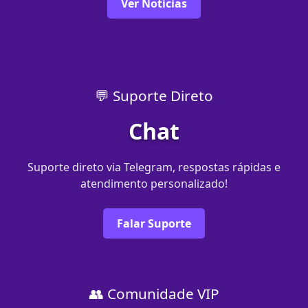
Ver Notícias
💬 Suporte Direto
Chat
Suporte direto via Telegram, respostas rápidas e
atendimento personalizado!
Falar Suporte
👥 Comunidade VIP