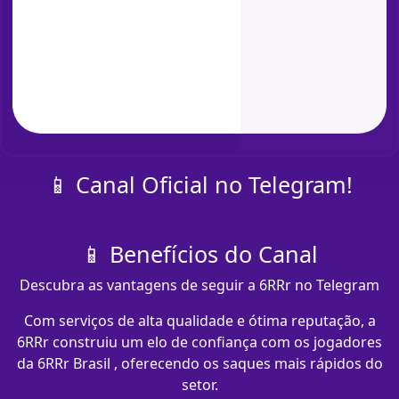
📱 Canal Oficial no Telegram!
📱 Benefícios do Canal
Descubra as vantagens de seguir a 6RRr no Telegram
Com serviços de alta qualidade e ótima reputação, a
6RRr construiu um elo de confiança com os jogadores
da 6RRr Brasil , oferecendo os saques mais rápidos do
setor.