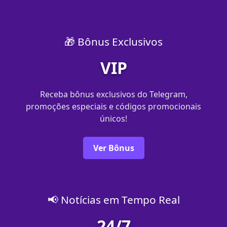
🎁 Bônus Exclusivos
VIP
Receba bônus exclusivos do Telegram,
promoções especiais e códigos promocionais
únicos!
Ver Bônus
📢 Notícias em Tempo Real
24/7