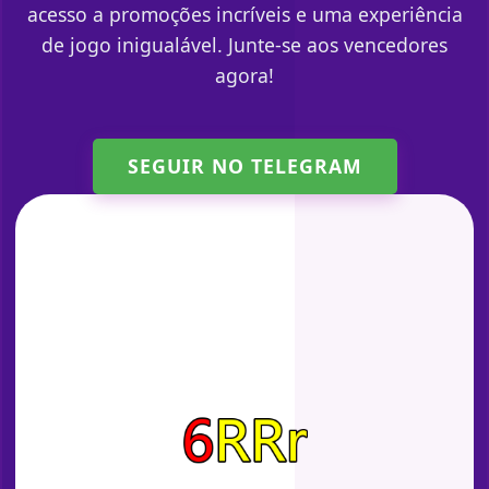
acesso a promoções incríveis e uma experiência
de jogo inigualável. Junte-se aos vencedores
agora!
SEGUIR NO TELEGRAM