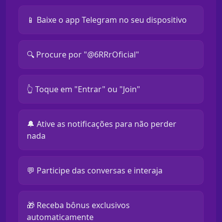
📱 Baixe o app Telegram no seu dispositivo
🔍 Procure por "@6RRrOficial"
👆 Toque em "Entrar" ou "Join"
🔔 Ative as notificações para não perder
nada
💬 Participe das conversas e interaja
🎁 Receba bônus exclusivos
automaticamente