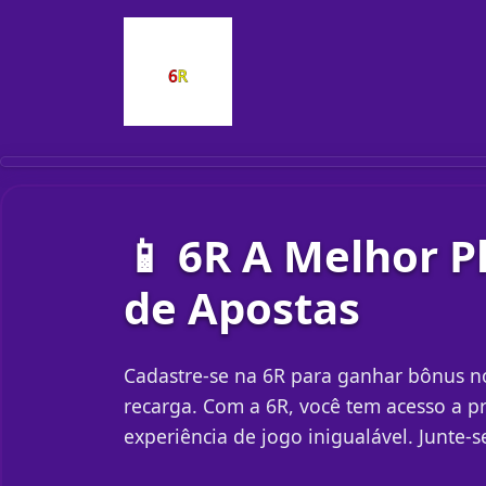
📱 6R A Melhor 
de Apostas
Cadastre-se na 6R para ganhar bônus n
recarga. Com a 6R, você tem acesso a p
experiência de jogo inigualável. Junte-