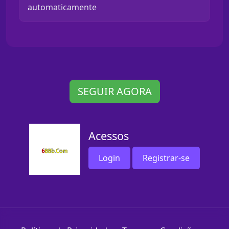
automaticamente
SEGUIR AGORA
Acessos
Login
Registrar-se