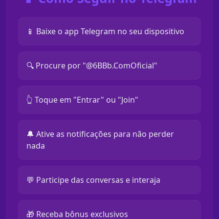
📱 Baixe o app Telegram no seu dispositivo
🔍 Procure por "@6BBb.ComOficial"
👆 Toque em "Entrar" ou "Join"
🔔 Ative as notificações para não perder
nada
💬 Participe das conversas e interaja
🎁 Receba bônus exclusivos