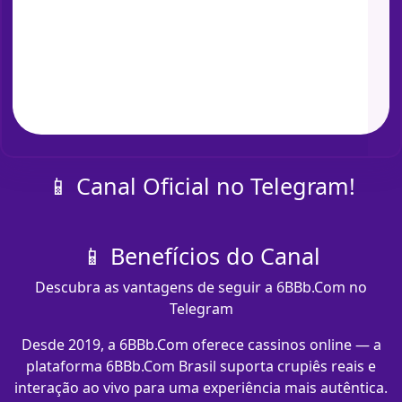
📱 Canal Oficial no Telegram!
📱 Benefícios do Canal
Descubra as vantagens de seguir a 6BBb.Com no
Telegram
Desde 2019, a 6BBb.Com oferece cassinos online — a
plataforma 6BBb.Com Brasil suporta crupiês reais e
interação ao vivo para uma experiência mais autêntica.