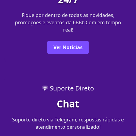
Fique por dentro de todas as novidades,
promoções e eventos da 6BBb.Com em tempo
real!
Ver Notícias
💬 Suporte Direto
Chat
Suporte direto via Telegram, respostas rápidas e
atendimento personalizado!