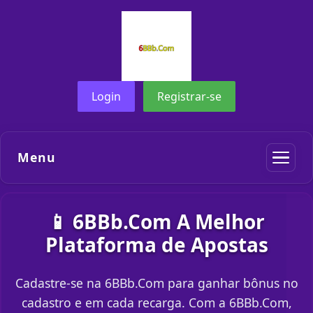
Login
Registrar-se
Menu
📱 6BBb.Com A Melhor
Plataforma de Apostas
Cadastre-se na 6BBb.Com para ganhar bônus no
cadastro e em cada recarga. Com a 6BBb.Com,