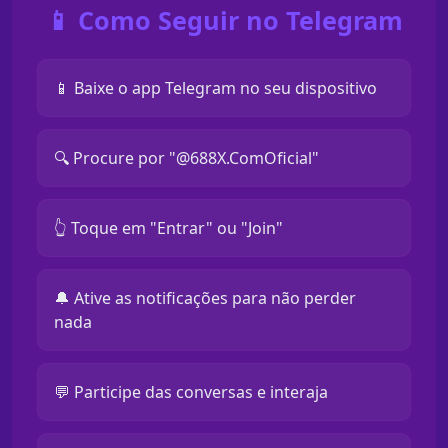
📱 Como Seguir no Telegram
📱 Baixe o app Telegram no seu dispositivo
🔍 Procure por "@688X.ComOficial"
👆 Toque em "Entrar" ou "Join"
🔔 Ative as notificações para não perder
nada
💬 Participe das conversas e interaja