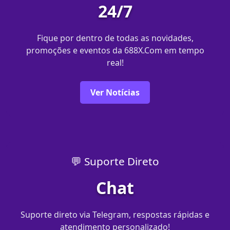
24/7
Fique por dentro de todas as novidades,
promoções e eventos da 688X.Com em tempo
real!
Ver Notícias
💬 Suporte Direto
Chat
Suporte direto via Telegram, respostas rápidas e
atendimento personalizado!