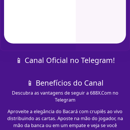
📱 Canal Oficial no Telegram!
📱 Benefícios do Canal
Descubra as vantagens de seguir a 688X.Com no
Telegram
Aproveite a elegância do Bacará com crupiês ao vivo
distribuindo as cartas. Aposte na mão do jogador, na
mão da banca ou em um empate e veja se você