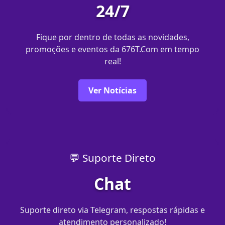
24/7
Fique por dentro de todas as novidades,
promoções e eventos da 676T.Com em tempo
real!
Ver Notícias
💬 Suporte Direto
Chat
Suporte direto via Telegram, respostas rápidas e
atendimento personalizado!