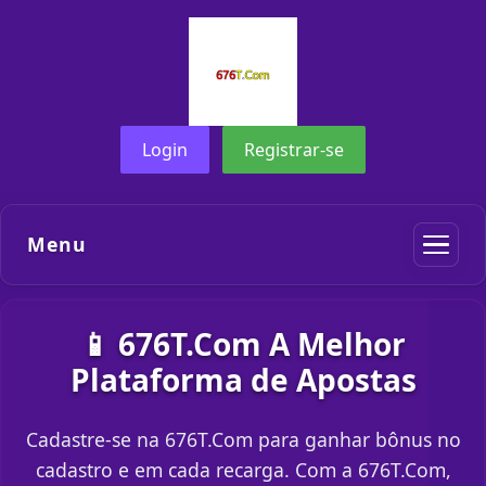
Login
Registrar-se
Menu
📱 676T.Com A Melhor
Plataforma de Apostas
Cadastre-se na 676T.Com para ganhar bônus no
cadastro e em cada recarga. Com a 676T.Com,