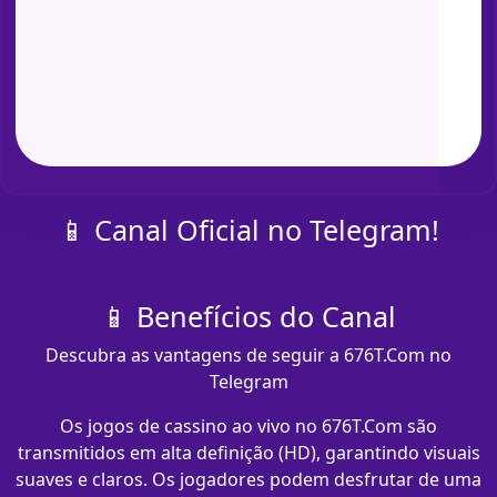
📱 Canal Oficial no Telegram!
📱 Benefícios do Canal
Descubra as vantagens de seguir a 676T.Com no
Telegram
Os jogos de cassino ao vivo no 676T.Com são
transmitidos em alta definição (HD), garantindo visuais
suaves e claros. Os jogadores podem desfrutar de uma