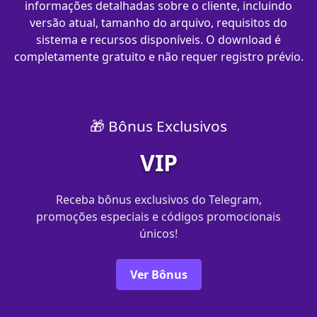
informações detalhadas sobre o cliente, incluindo
versão atual, tamanho do arquivo, requisitos do
sistema e recursos disponíveis. O download é
completamente gratuito e não requer registro prévio.
🎁 Bônus Exclusivos
VIP
Receba bônus exclusivos do Telegram,
promoções especiais e códigos promocionais
únicos!
Ver Bônus