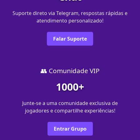
Suporte direto via Telegram, respostas rápidas e
atendimento personalizado!
Falar Suporte
👥 Comunidade VIP
1000+
Junte-se a uma comunidade exclusiva de
jogadores e compartilhe experiências!
Entrar Grupo