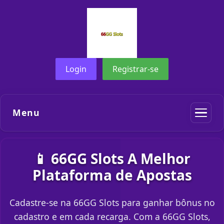
Login
Registrar-se
Menu
📱 66GG Slots A Melhor
Plataforma de Apostas
Cadastre-se na 66GG Slots para ganhar bônus no
cadastro e em cada recarga. Com a 66GG Slots,