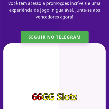
você tem acesso a promoções incríveis e uma
experiência de jogo inigualável. Junte-se aos
vencedores agora!
SEGUIR NO TELEGRAM