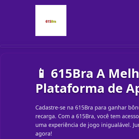
📱 615Bra A Mel
Plataforma de A
Cadastre-se na 615Bra para ganhar bôn
recarga. Com a 615Bra, você tem acesso
uma experiência de jogo inigualável. J
agora!