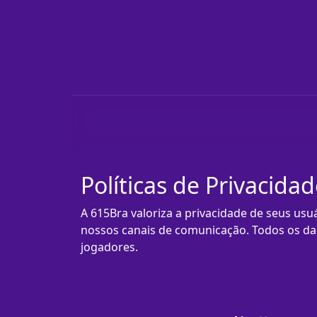
Políticas de Privacida
A 615Bra valoriza a privacidade de seus us
nossos canais de comunicação. Todos os dad
jogadores.