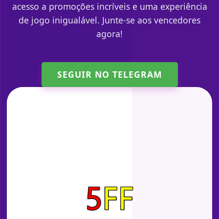
acesso a promoções incríveis e uma experiência
de jogo inigualável. Junte-se aos vencedores
agora!
SEGUIR NO TELEGRAM