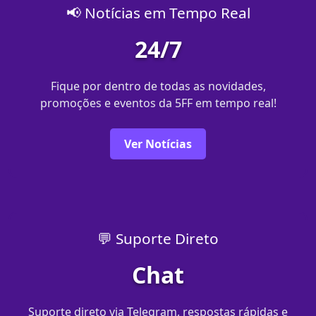
📢 Notícias em Tempo Real
24/7
Fique por dentro de todas as novidades,
promoções e eventos da 5FF em tempo real!
Ver Notícias
💬 Suporte Direto
Chat
Suporte direto via Telegram, respostas rápidas e