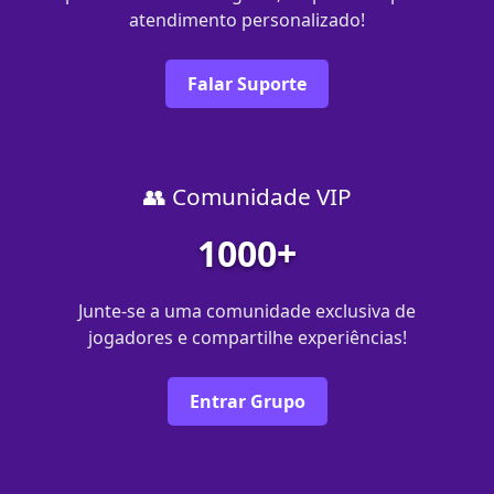
atendimento personalizado!
Falar Suporte
👥 Comunidade VIP
1000+
Junte-se a uma comunidade exclusiva de
jogadores e compartilhe experiências!
Entrar Grupo