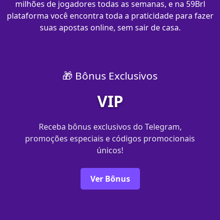
milhões de jogadores todas as semanas, e na 59Brl
plataforma você encontra toda a praticidade para fazer
suas apostas online, sem sair de casa.
🎁 Bônus Exclusivos
VIP
Receba bônus exclusivos do Telegram,
promoções especiais e códigos promocionais
únicos!
Ver Bônus