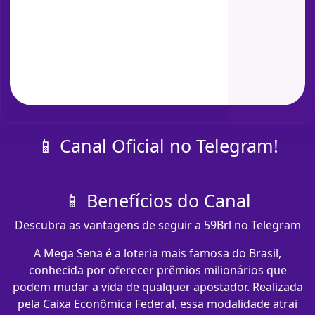
📱 Canal Oficial no Telegram!
📱 Benefícios do Canal
Descubra as vantagens de seguir a 59Brl no Telegram
A Mega Sena é a loteria mais famosa do Brasil,
conhecida por oferecer prêmios milionários que
podem mudar a vida de qualquer apostador. Realizada
pela Caixa Econômica Federal, essa modalidade atrai