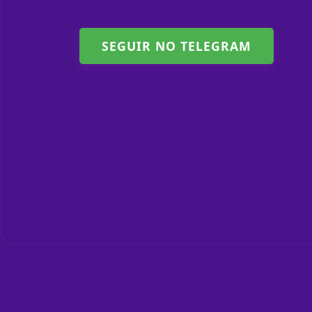
SEGUIR NO TELEGRAM