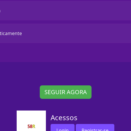
a
aticamente
SEGUIR AGORA
Acessos
Login
Registrar-se