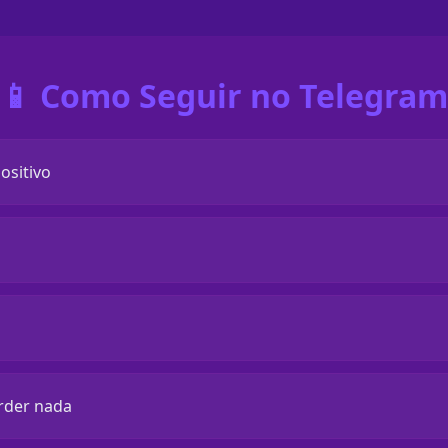
📱 Como Seguir no Telegram
ositivo
erder nada