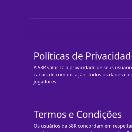
Políticas de Privacida
A 58R valoriza a privacidade de seus usuár
canais de comunicação. Todos os dados cole
jogadores.
Termos e Condições
Os usuários da 58R concordam em respeitar 