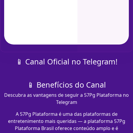
📱 Canal Oficial no Telegram!
📱 Benefícios do Canal
Descubra as vantagens de seguir a 57Pg Plataforma no
Telegram
A 57Pg Plataforma é uma das plataformas de
entretenimento mais queridas — a plataforma 57Pg
Plataforma Brasil oferece conteúdo amplo e é