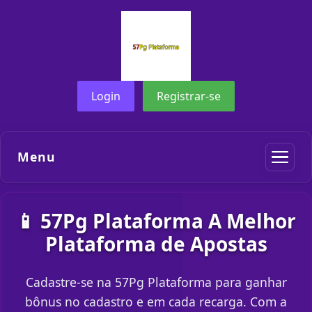
Login
Registrar-se
Menu
📱 57Pg Plataforma A Melhor
Plataforma de Apostas
Cadastre-se na 57Pg Plataforma para ganhar
bônus no cadastro e em cada recarga. Com a