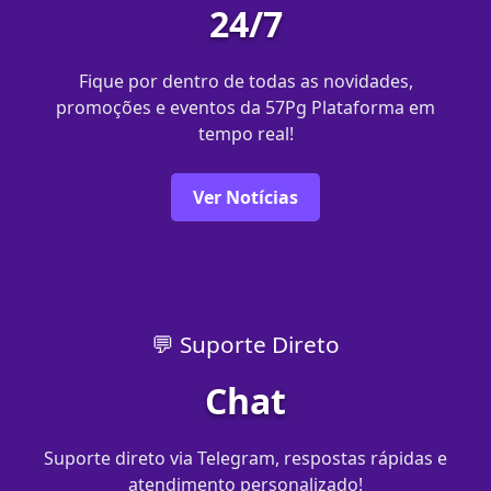
24/7
Fique por dentro de todas as novidades,
promoções e eventos da 57Pg Plataforma em
tempo real!
Ver Notícias
💬 Suporte Direto
Chat
Suporte direto via Telegram, respostas rápidas e
atendimento personalizado!