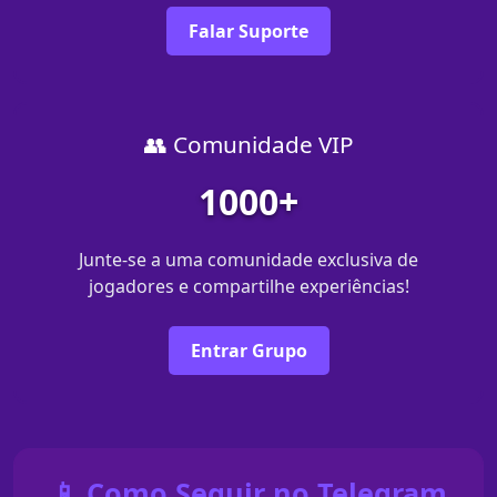
Falar Suporte
👥 Comunidade VIP
1000+
Junte-se a uma comunidade exclusiva de
jogadores e compartilhe experiências!
Entrar Grupo
📱 Como Seguir no Telegram