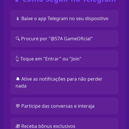
📱 Baixe o app Telegram no seu dispositivo
🔍 Procure por "@57A GameOficial"
👆 Toque em "Entrar" ou "Join"
🔔 Ative as notificações para não perder
nada
💬 Participe das conversas e interaja
🎁 Receba bônus exclusivos