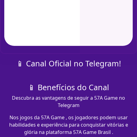
📱 Canal Oficial no Telegram!
📱 Benefícios do Canal
Descubra as vantagens de seguir a 57A Game no
Telegram
Nos jogos da 57A Game , os jogadores podem usar
habilidades e experiência para conquistar vitórias e
glória na plataforma 57A Game Brasil .