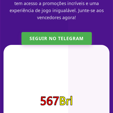
tem acesso a promoções incríveis e uma
experiência de jogo inigualável. Junte-se aos
vencedores agora!
SEGUIR NO TELEGRAM