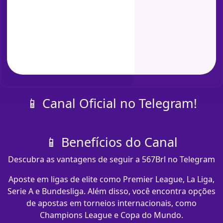
📱 Canal Oficial no Telegram!
📱 Benefícios do Canal
Descubra as vantagens de seguir a 567Brl no Telegram
Aposte em ligas de elite como Premier League, La Liga,
Serie A e Bundesliga. Além disso, você encontra opções
de apostas em torneios internacionais, como
Champions League e Copa do Mundo.