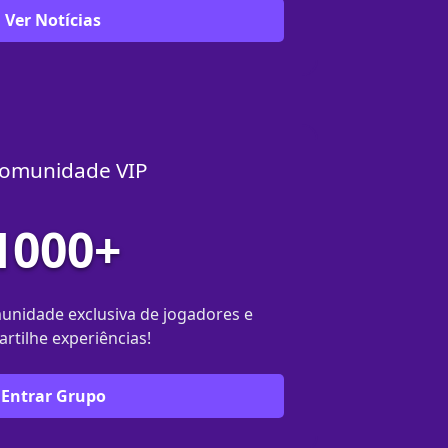
Ver Notícias
Comunidade VIP
1000+
unidade exclusiva de jogadores e
rtilhe experiências!
Entrar Grupo