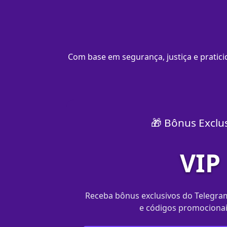
Com base em segurança, justiça e pratici
🎁 Bônus Exclu
VIP
Receba bônus exclusivos do Telegra
e códigos promocionai