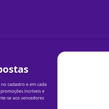
postas
 no cadastro e em cada
 promoções incríveis e
unte-se aos vencedores