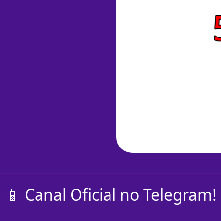
📱 Canal Oficial no Telegram!