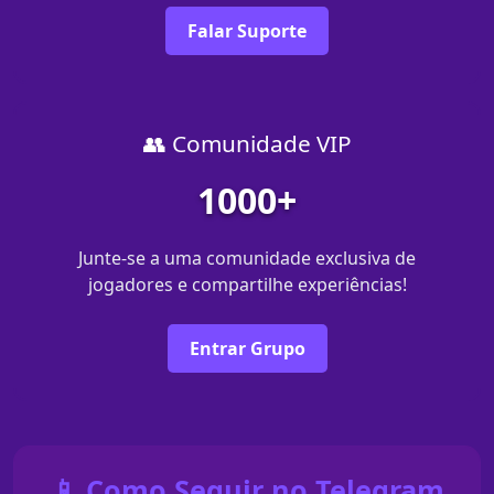
Falar Suporte
👥 Comunidade VIP
1000+
Junte-se a uma comunidade exclusiva de
jogadores e compartilhe experiências!
Entrar Grupo
📱 Como Seguir no Telegram