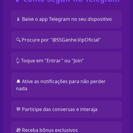
📱 Baixe o app Telegram no seu dispositivo
🔍 Procure por "@55Ganhe.VipOficial"
👆 Toque em "Entrar" ou "Join"
🔔 Ative as notificações para não perder
nada
💬 Participe das conversas e interaja
🎁 Receba bônus exclusivos