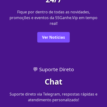
Fique por dentro de todas as novidades,
promoções e eventos da 55Ganhe.Vip em tempo
real!
Ver Notícias
💬 Suporte Direto
Chat
Suporte direto via Telegram, respostas rápidas e
atendimento personalizado!