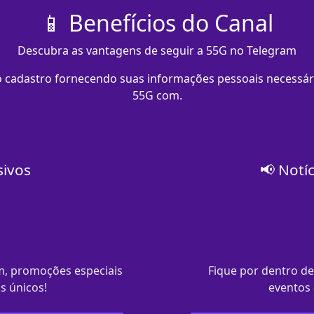
📱 Benefícios do Canal
Descubra as vantagens de seguir a 55G no Telegram
 cadastro fornecendo suas informações pessoais necessária
55G com​.
sivos
📢 Notí
m, promoções especiais
Fique por dentro d
s únicos!
eventos