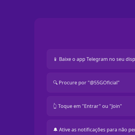
📱 Baixe o app Telegram no seu disp
🔍 Procure por "@55GOficial"
👆 Toque em "Entrar" ou "Join"
🔔 Ative as notificações para não p