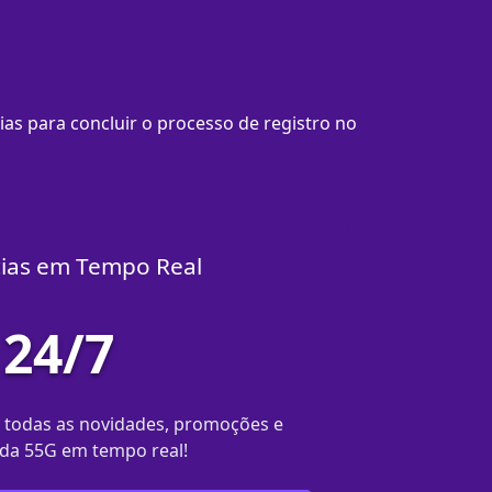
s para concluir o processo de registro no
cias em Tempo Real
24/7
e todas as novidades, promoções e
 da 55G em tempo real!