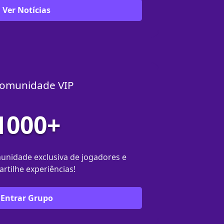
Ver Notícias
Comunidade VIP
1000+
unidade exclusiva de jogadores e
rtilhe experiências!
Entrar Grupo