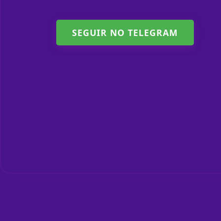
SEGUIR NO TELEGRAM