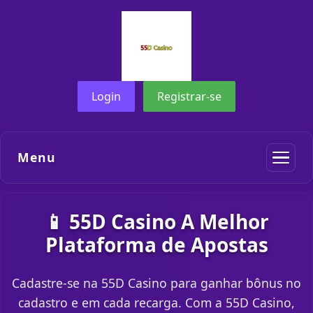
Login
Registrar-se
Menu
📱 55D Casino A Melhor
Plataforma de Apostas
Cadastre-se na 55D Casino para ganhar bônus no
cadastro e em cada recarga. Com a 55D Casino,