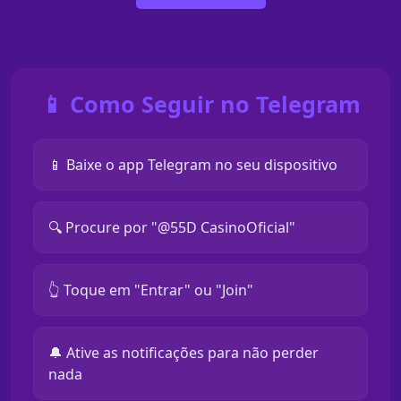
📱 Como Seguir no Telegram
📱 Baixe o app Telegram no seu dispositivo
🔍 Procure por "@55D CasinoOficial"
👆 Toque em "Entrar" ou "Join"
🔔 Ative as notificações para não perder
nada