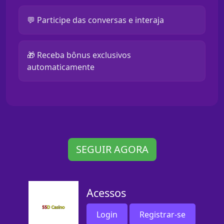
💬 Participe das conversas e interaja
🎁 Receba bônus exclusivos
automaticamente
SEGUIR AGORA
Acessos
Login
Registrar-se