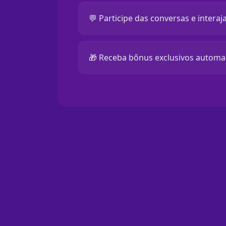
💬 Participe das conversas e interaj
🎁 Receba bônus exclusivos autom