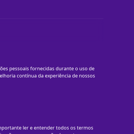
ões pessoais fornecidas durante o uso de
elhoria contínua da experiência de nossos
mportante ler e entender todos os termos