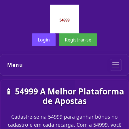
Login
Registrar-se
Menu
📱 54999 A Melhor Plataforma
de Apostas
Cadastre-se na 54999 para ganhar bônus no
cadastro e em cada recarga. Com a 54999, você