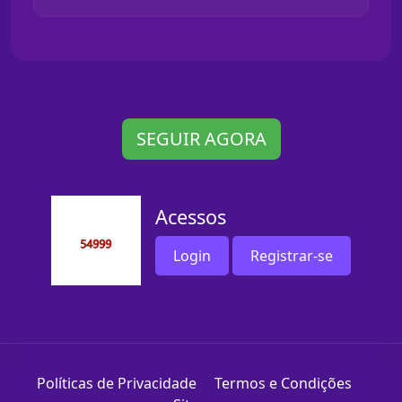
SEGUIR AGORA
Acessos
Login
Registrar-se
Políticas de Privacidade
Termos e Condições