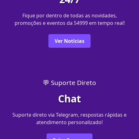
Fique por dentro de todas as novidades,
promoções e eventos da 54999 em tempo real!
Ver Notícias
💬 Suporte Direto
Chat
Suporte direto via Telegram, respostas rápidas e
atendimento personalizado!