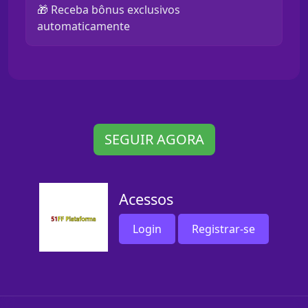
🎁 Receba bônus exclusivos
automaticamente
SEGUIR AGORA
Acessos
Login
Registrar-se