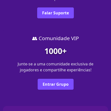
Falar Suporte
👥 Comunidade VIP
1000+
Junte-se a uma comunidade exclusiva de
jogadores e compartilhe experiências!
Entrar Grupo