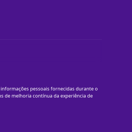
s informações pessoais fornecidas durante o
ns de melhoria contínua da experiência de