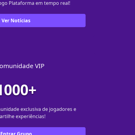
Jogo Plataforma em tempo real!
Ver Notícias
Comunidade VIP
1000+
unidade exclusiva de jogadores e
rtilhe experiências!
Entrar Grupo