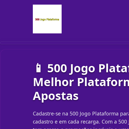
📱 500 Jogo Plat
Melhor Platafor
Apostas
Cadastre-se na 500 Jogo Plataforma pa
cadastro e em cada recarga. Com a 500 