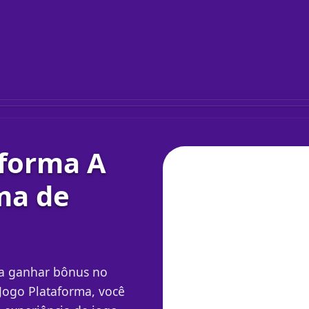
aforma A
ma de
ra ganhar bônus no
Jogo Plataforma, você