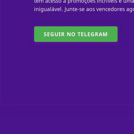
tem acesso a promoções incríveis e uma
inigualável. Junte-se aos vencedores ag
SEGUIR NO TELEGRAM