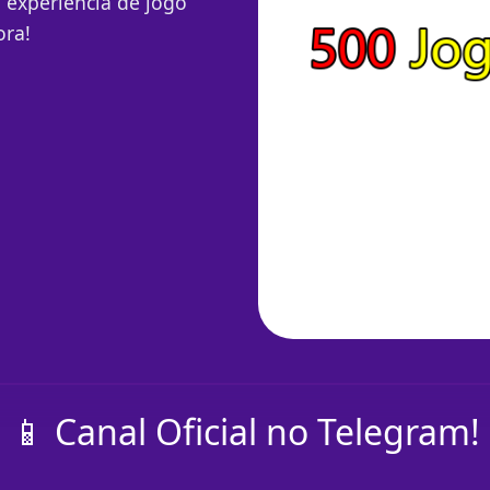
 experiência de jogo
ora!
📱 Canal Oficial no Telegram!