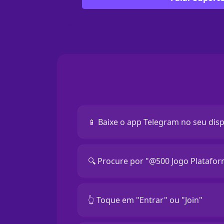
📱 Baixe o app Telegram no seu disp
🔍 Procure por "@500 Jogo Platafor
👆 Toque em "Entrar" ou "Join"