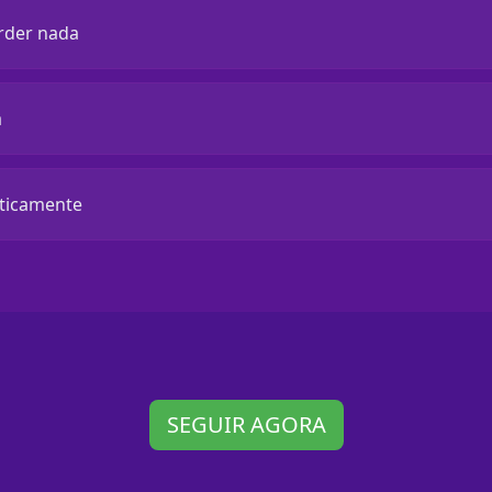
erder nada
a
aticamente
SEGUIR AGORA