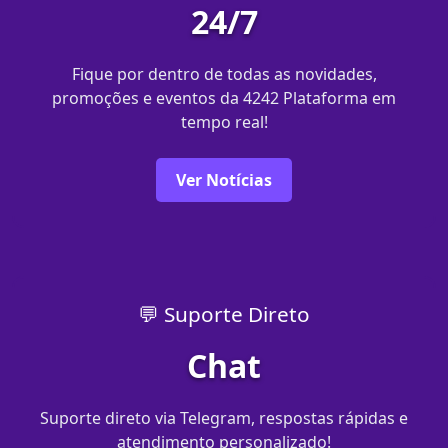
24/7
Fique por dentro de todas as novidades,
promoções e eventos da 4242 Plataforma em
tempo real!
Ver Notícias
💬 Suporte Direto
Chat
Suporte direto via Telegram, respostas rápidas e
atendimento personalizado!