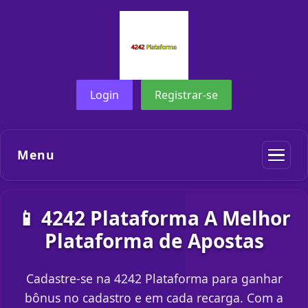
Login
Registrar-se
Menu
📱 4242 Plataforma A Melhor
Plataforma de Apostas
Cadastre-se na 4242 Plataforma para ganhar
bônus no cadastro e em cada recarga. Com a