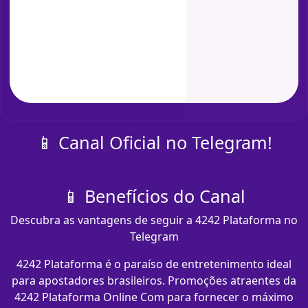
📱 Canal Oficial no Telegram!
📱 Benefícios do Canal
Descubra as vantagens de seguir a 4242 Plataforma no
Telegram
4242 Plataforma é o paraíso de entretenimento ideal
para apostadores brasileiros. Promoções atraentes da
4242 Plataforma Online Com para fornecer o máximo