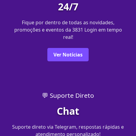
24/7
Fique por dentro de todas as novidades,
promoções e eventos da 3831 Login em tempo
real!
Ver Notícias
💬 Suporte Direto
Chat
Suporte direto via Telegram, respostas rápidas e
atendimento personalizado!