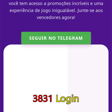
você tem acesso a promoções incríveis e uma
experiência de jogo inigualável. Junte-se aos
vencedores agora!
SEGUIR NO TELEGRAM