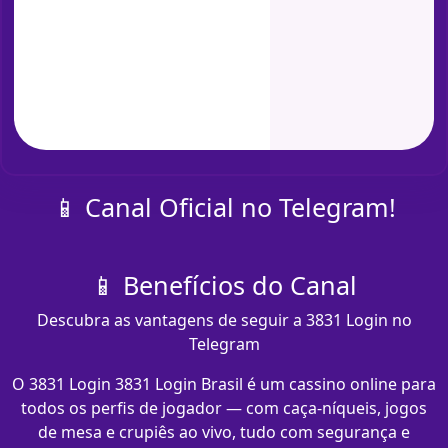
📱 Canal Oficial no Telegram!
📱 Benefícios do Canal
Descubra as vantagens de seguir a 3831 Login no
Telegram
O 3831 Login 3831 Login Brasil é um cassino online para
todos os perfis de jogador — com caça-níqueis, jogos
de mesa e crupiês ao vivo, tudo com segurança e