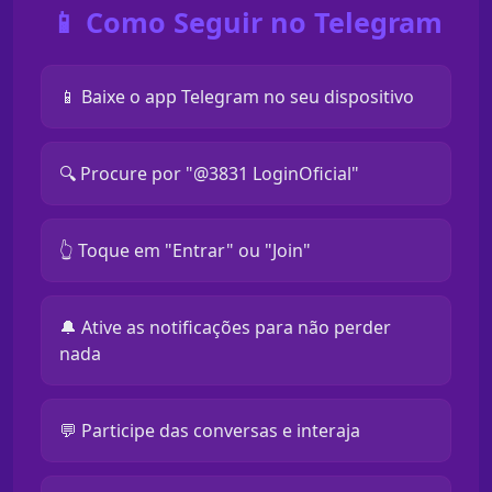
📱 Como Seguir no Telegram
📱 Baixe o app Telegram no seu dispositivo
🔍 Procure por "@3831 LoginOficial"
👆 Toque em "Entrar" ou "Join"
🔔 Ative as notificações para não perder
nada
💬 Participe das conversas e interaja