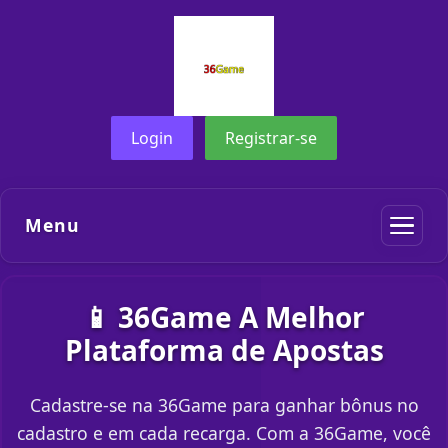
Login
Registrar-se
Menu
📱 36Game A Melhor
Plataforma de Apostas
Cadastre-se na 36Game para ganhar bônus no
cadastro e em cada recarga. Com a 36Game, você