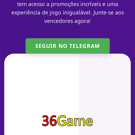
tem acesso a promoções incríveis e uma
experiência de jogo inigualável. Junte-se aos
vencedores agora!
SEGUIR NO TELEGRAM