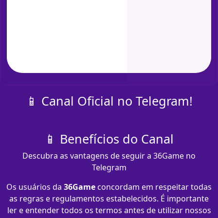
📱 Canal Oficial no Telegram!
📱 Benefícios do Canal
Descubra as vantagens de seguir a 36Game no
Telegram
Os usuários da
36Game
concordam em respeitar todas
as regras e regulamentos estabelecidos. É importante
ler e entender todos os termos antes de utilizar nossos