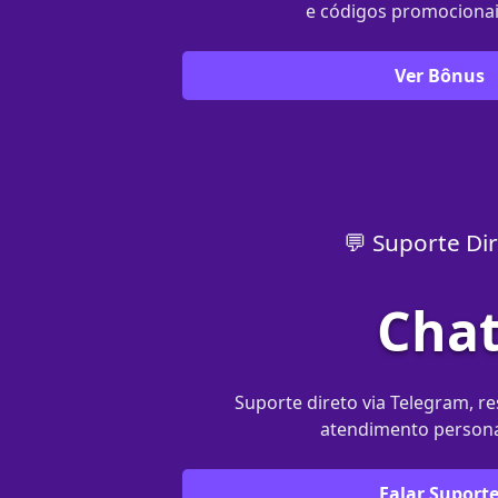
e códigos promocionai
Ver Bônus
💬 Suporte Di
Cha
Suporte direto via Telegram, r
atendimento persona
Falar Suport