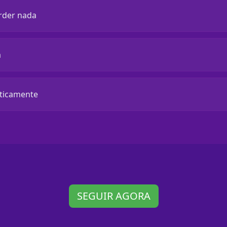
erder nada
a
aticamente
SEGUIR AGORA