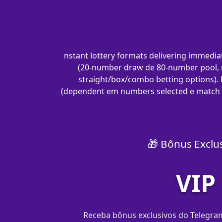
nstant lottery formats delivering immediate
(20-number draw de 80-number pool, mu
straight/box/combo betting options). 
(dependent em numbers selected e match req
🎁 Bônus Exclu
VIP
Receba bônus exclusivos do Telegra