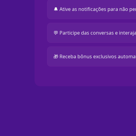
🔔 Ative as notificações para não p
💬 Participe das conversas e interaj
🎁 Receba bônus exclusivos autom