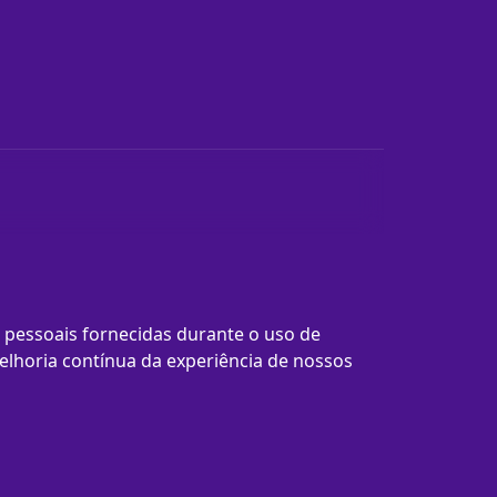
 pessoais fornecidas durante o uso de
elhoria contínua da experiência de nossos