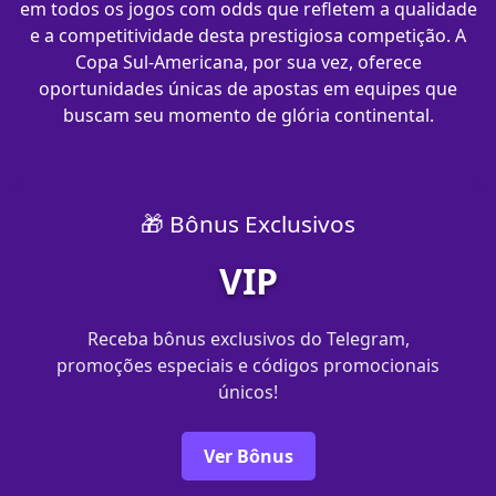
em todos os jogos com odds que refletem a qualidade
e a competitividade desta prestigiosa competição. A
Copa Sul-Americana, por sua vez, oferece
oportunidades únicas de apostas em equipes que
buscam seu momento de glória continental.
🎁 Bônus Exclusivos
VIP
Receba bônus exclusivos do Telegram,
promoções especiais e códigos promocionais
únicos!
Ver Bônus