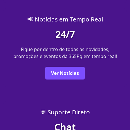
📢 Notícias em Tempo Real
24/7
Fique por dentro de todas as novidades,
promoções e eventos da 365Pg em tempo real!
Ver Notícias
💬 Suporte Direto
Chat