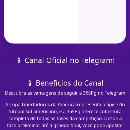
📱 Canal Oficial no Telegram!
📱 Benefícios do Canal
Descubra as vantagens de seguir a 365Pg no Telegram
A Copa Libertadores da América representa o ápice do
futebol sul-americano, e a 365Pg oferece cobertura
completa de todas as fases da competição. Desde a
fase preliminar até a grande final, você pode apostar