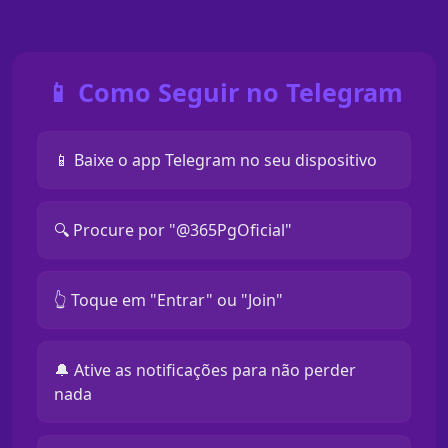
📱 Como Seguir no Telegram
📱 Baixe o app Telegram no seu dispositivo
🔍 Procure por "@365PgOficial"
👆 Toque em "Entrar" ou "Join"
🔔 Ative as notificações para não perder
nada