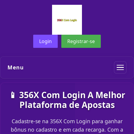
Login
Registrar-se
Menu
📱 356X Com Login A Melhor
Plataforma de Apostas
Cadastre-se na 356X Com Login para ganhar
bônus no cadastro e em cada recarga. Com a