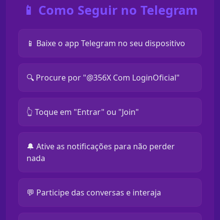
📱 Como Seguir no Telegram
📱 Baixe o app Telegram no seu dispositivo
🔍 Procure por "@356X Com LoginOficial"
👆 Toque em "Entrar" ou "Join"
🔔 Ative as notificações para não perder
nada
💬 Participe das conversas e interaja