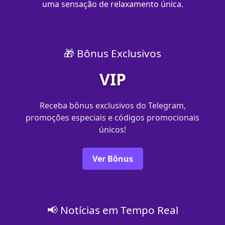
uma sensação de relaxamento única.
🎁 Bônus Exclusivos
VIP
Receba bônus exclusivos do Telegram,
promoções especiais e códigos promocionais
únicos!
Ver Bônus
📢 Notícias em Tempo Real