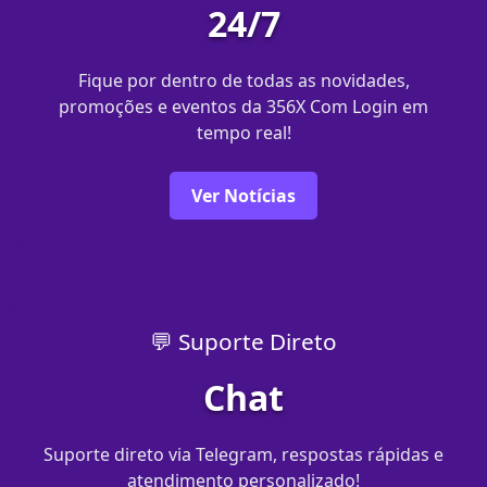
24/7
Fique por dentro de todas as novidades,
promoções e eventos da 356X Com Login em
tempo real!
Ver Notícias
💬 Suporte Direto
Chat
Suporte direto via Telegram, respostas rápidas e
atendimento personalizado!