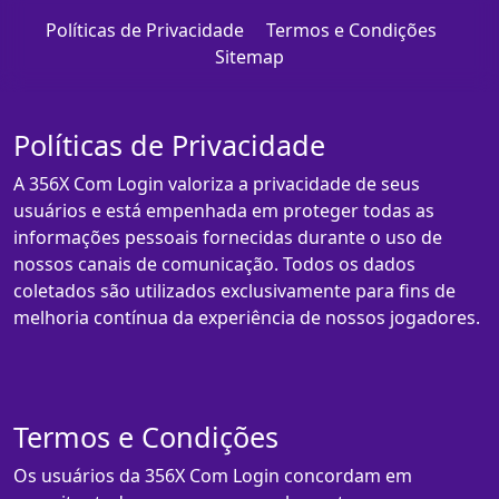
Políticas de Privacidade
Termos e Condições
Sitemap
Políticas de Privacidade
A 356X Com Login valoriza a privacidade de seus
usuários e está empenhada em proteger todas as
informações pessoais fornecidas durante o uso de
nossos canais de comunicação. Todos os dados
coletados são utilizados exclusivamente para fins de
melhoria contínua da experiência de nossos jogadores.
Termos e Condições
Os usuários da 356X Com Login concordam em