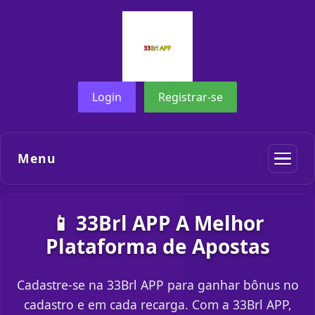
Login
Registrar-se
Menu
📱 33Brl APP A Melhor
Plataforma de Apostas
Cadastre-se na 33Brl APP para ganhar bônus no
cadastro e em cada recarga. Com a 33Brl APP,