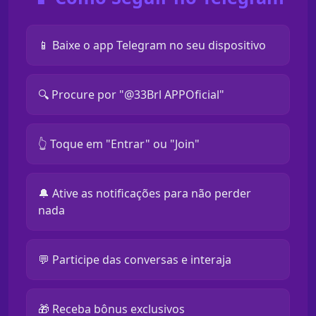
📱 Baixe o app Telegram no seu dispositivo
🔍 Procure por "@33Brl APPOficial"
👆 Toque em "Entrar" ou "Join"
🔔 Ative as notificações para não perder
nada
💬 Participe das conversas e interaja
🎁 Receba bônus exclusivos