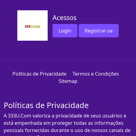
Acessos
Login
Registrar-se
Políticas de Privacidade
Termos e Condições
Sitemap
Políticas de Privacidade
A 333U.Com valoriza a privacidade de seus usuários e
está empenhada em proteger todas as informações
pessoais fornecidas durante o uso de nossos canais de