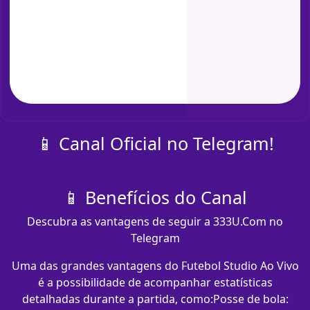
📱 Canal Oficial no Telegram!
📱 Benefícios do Canal
Descubra as vantagens de seguir a 333U.Com no
Telegram
Uma das grandes vantagens do Futebol Studio Ao Vivo
é a possibilidade de acompanhar estatísticas
detalhadas durante a partida, como:Posse de bola: