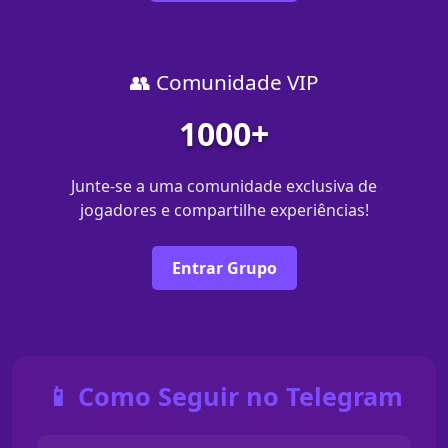
👥 Comunidade VIP
1000+
Junte-se a uma comunidade exclusiva de
jogadores e compartilhe experiências!
Entrar Grupo
📱 Como Seguir no Telegram