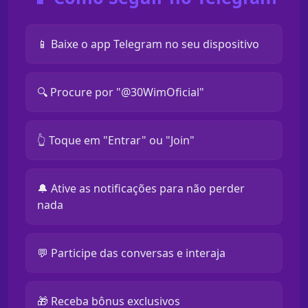
📱 Baixe o app Telegram no seu dispositivo
🔍 Procure por "@30WimOficial"
👆 Toque em "Entrar" ou "Join"
🔔 Ative as notificações para não perder
nada
💬 Participe das conversas e interaja
🎁 Receba bônus exclusivos