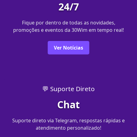
24/7
Fique por dentro de todas as novidades,
promoções e eventos da 30Wim em tempo real!
Ver Notícias
💬 Suporte Direto
Chat
Suporte direto via Telegram, respostas rápidas e
atendimento personalizado!