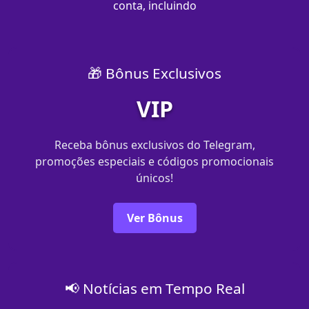
conta, incluindo
🎁 Bônus Exclusivos
VIP
Receba bônus exclusivos do Telegram,
promoções especiais e códigos promocionais
únicos!
Ver Bônus
📢 Notícias em Tempo Real