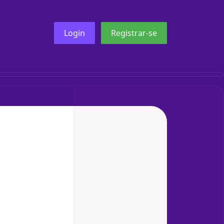
Login
Registrar-se