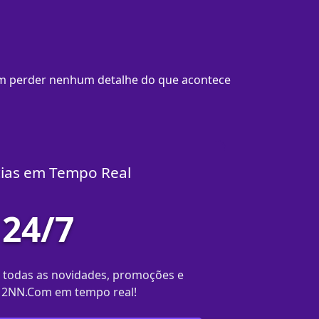
em perder nenhum detalhe do que acontece
cias em Tempo Real
24/7
e todas as novidades, promoções e
 2NN.Com em tempo real!