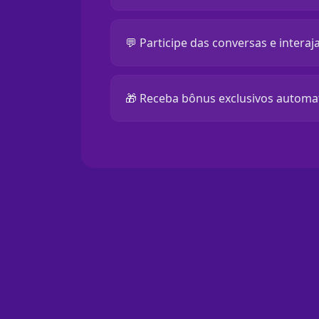
💬 Participe das conversas e interaj
🎁 Receba bônus exclusivos autom