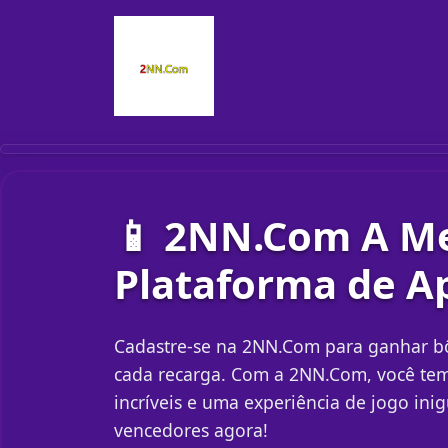
📱 2NN.Com A M
Plataforma de A
Cadastre-se na 2NN.Com para ganhar b
cada recarga. Com a 2NN.Com, você te
incríveis e uma experiência de jogo inig
vencedores agora!