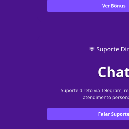
Ver Bônus
💬 Suporte Di
Cha
Suporte direto via Telegram, r
atendimento persona
Falar Suport