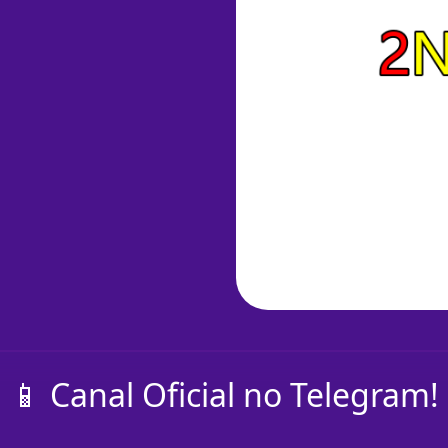
📱 Canal Oficial no Telegram!