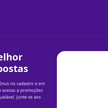
elhor
postas
ônus no cadastro e em
m acesso a promoções
ualável. Junte-se aos