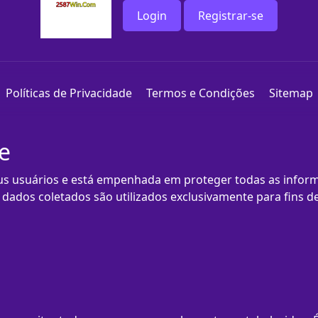
Login
Registrar-se
Políticas de Privacidade
Termos e Condições
Sitemap
de
eus usuários e está empenhada em proteger todas as infor
dados coletados são utilizados exclusivamente para fins d