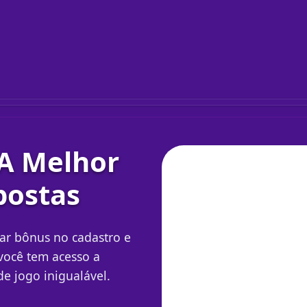
A Melhor
postas
ar bônus no cadastro e
você tem acesso a
e jogo inigualável.