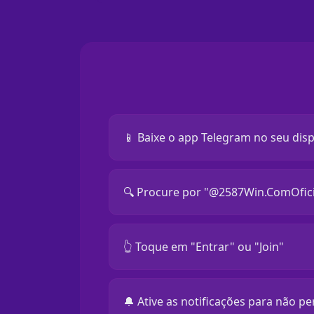
📱 Baixe o app Telegram no seu disp
🔍 Procure por "@2587Win.ComOfici
👆 Toque em "Entrar" ou "Join"
🔔 Ative as notificações para não p