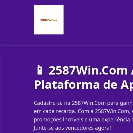
📱 2587Win.Com 
Plataforma de A
Cadastre-se na 2587Win.Com para ganh
em cada recarga. Com a 2587Win.Com, 
promoções incríveis e uma experiência d
Junte-se aos vencedores agora!