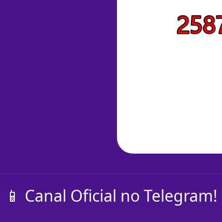
📱 Canal Oficial no Telegram!