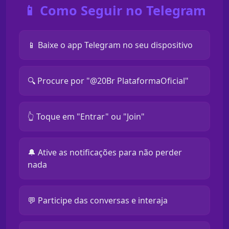
📱 Como Seguir no Telegram
📱 Baixe o app Telegram no seu dispositivo
🔍 Procure por "@20Br PlataformaOficial"
👆 Toque em "Entrar" ou "Join"
🔔 Ative as notificações para não perder
nada
💬 Participe das conversas e interaja