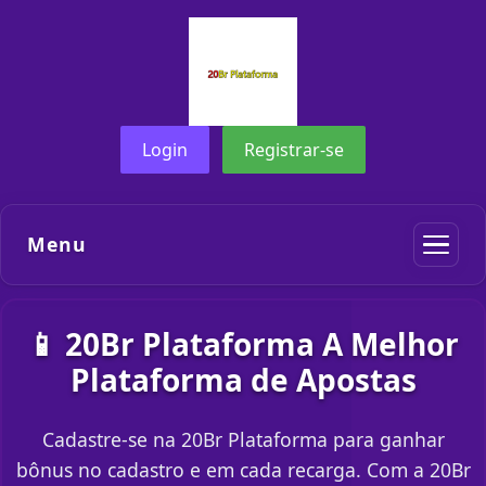
Login
Registrar-se
Menu
📱 20Br Plataforma A Melhor
Plataforma de Apostas
Cadastre-se na 20Br Plataforma para ganhar
bônus no cadastro e em cada recarga. Com a 20Br