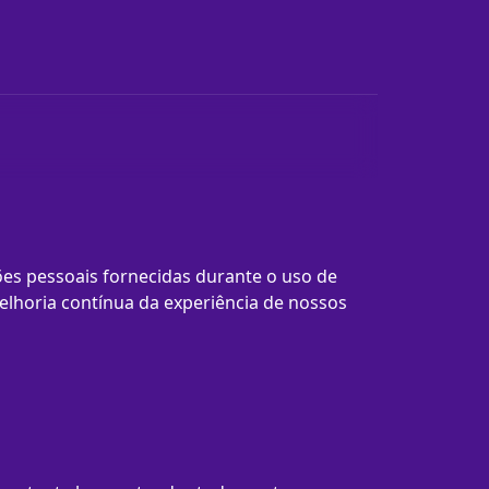
es pessoais fornecidas durante o uso de
elhoria contínua da experiência de nossos