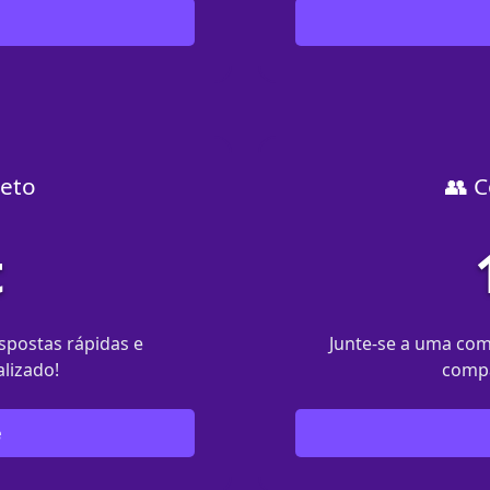
reto
👥 
t
espostas rápidas e
Junte-se a uma com
lizado!
compa
e