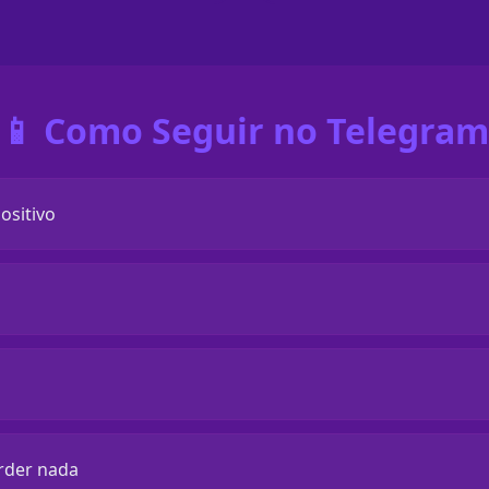
📱 Como Seguir no Telegram
ositivo
erder nada