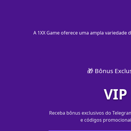
A 1XX Game oferece uma ampla variedade de 
🎁 Bônus Exclu
VIP
Receba bônus exclusivos do Telegra
e códigos promocionai