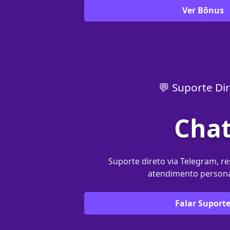
Ver Bônus
💬 Suporte Di
Cha
Suporte direto via Telegram, r
atendimento persona
Falar Suport