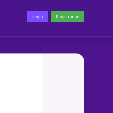
Login
Registrar-se