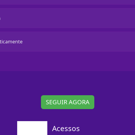
a
aticamente
SEGUIR AGORA
Acessos