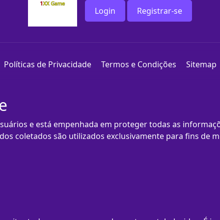
Login
Registrar-se
Políticas de Privacidade
Termos e Condições
Sitemap
de
 usuários e está empenhada em proteger todas as informaçõ
os coletados são utilizados exclusivamente para fins de m