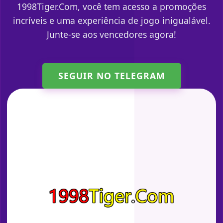
1998Tiger.Com, você tem acesso a promoções
incríveis e uma experiência de jogo inigualável.
Junte-se aos vencedores agora!
SEGUIR NO TELEGRAM