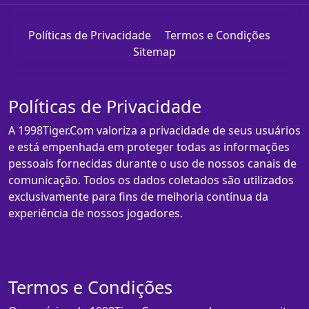
Políticas de Privacidade
Termos e Condições
Sitemap
Políticas de Privacidade
A 1998Tiger.Com valoriza a privacidade de seus usuários
e está empenhada em proteger todas as informações
pessoais fornecidas durante o uso de nossos canais de
comunicação. Todos os dados coletados são utilizados
exclusivamente para fins de melhoria contínua da
experiência de nossos jogadores.
Termos e Condições