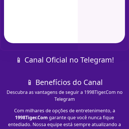
📱 Canal Oficial no Telegram!
📱 Benefícios do Canal
Descubra as vantagens de seguir a 1998Tiger.Com no
Telegram
Com milhares de opções de entretenimento, a
1998Tiger.Com
garante que você nunca fique
entediado. Nossa equipe está sempre atualizando a