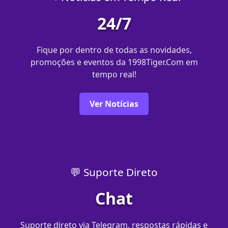
24/7
Fique por dentro de todas as novidades,
promoções e eventos da 1998Tiger.Com em
tempo real!
Ver Notícias
💬 Suporte Direto
Chat
Suporte direto via Telegram, respostas rápidas e