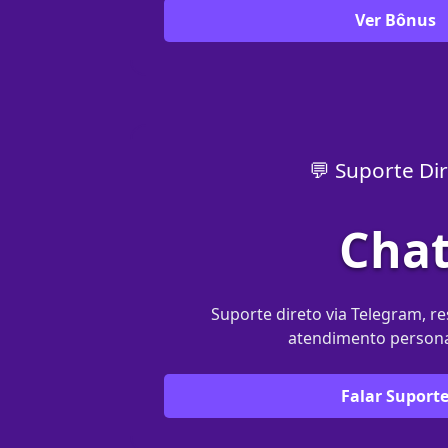
Ver Bônus
💬 Suporte Di
Cha
Suporte direto via Telegram, r
atendimento persona
Falar Suport