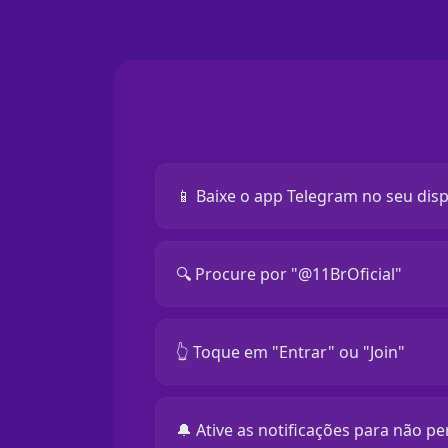
📱 Baixe o app Telegram no seu disp
🔍 Procure por "@11BrOficial"
👆 Toque em "Entrar" ou "Join"
🔔 Ative as notificações para não p