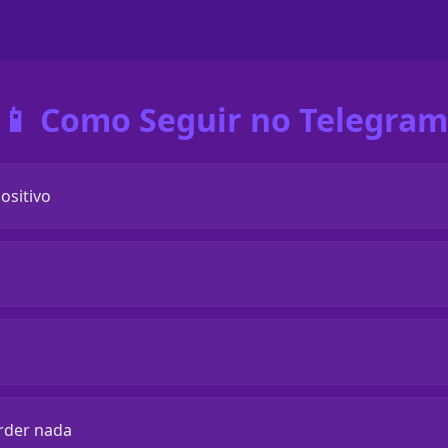
📱 Como Seguir no Telegram
ositivo
erder nada