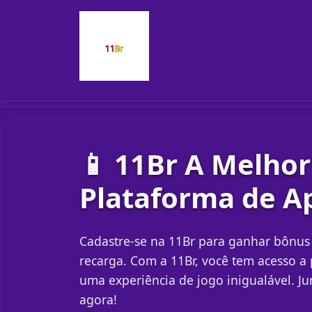
📱 11Br A Melhor
Plataforma de A
Cadastre-se na 11Br para ganhar bônus
recarga. Com a 11Br, você tem acesso a 
uma experiência de jogo inigualável. J
agora!