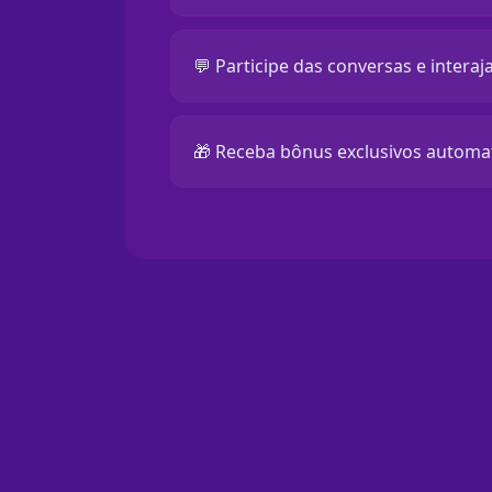
💬 Participe das conversas e interaj
🎁 Receba bônus exclusivos autom