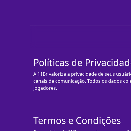
Políticas de Privacida
A 11Br valoriza a privacidade de seus usuá
canais de comunicação. Todos os dados cole
jogadores.
Termos e Condições