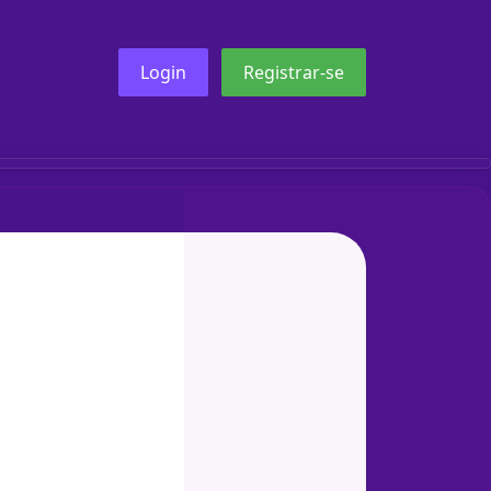
Login
Registrar-se