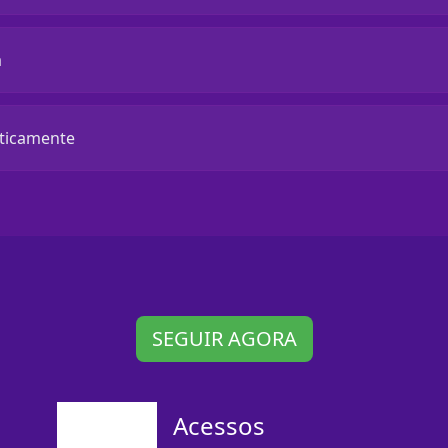
a
aticamente
SEGUIR AGORA
Acessos