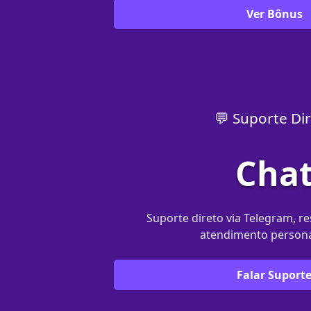
Ver Bônus
💬 Suporte Di
Cha
Suporte direto via Telegram, r
atendimento persona
Falar Suport