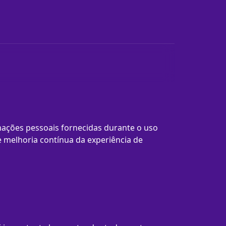
mações pessoais fornecidas durante o uso
e melhoria contínua da experiência de