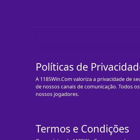
Políticas de Privacida
A 1185Win.Com valoriza a privacidade de s
de nossos canais de comunicação. Todos os 
nossos jogadores.
Termos e Condições