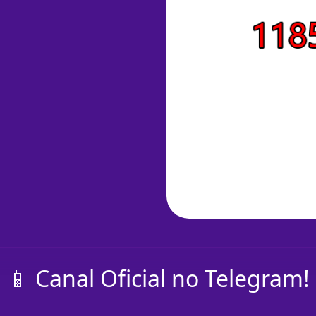
📱 Canal Oficial no Telegram!