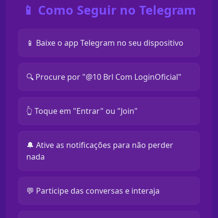
📱 Como Seguir no Telegram
📱 Baixe o app Telegram no seu dispositivo
🔍 Procure por "@10 Brl Com LoginOficial"
👆 Toque em "Entrar" ou "Join"
🔔 Ative as notificações para não perder
nada
💬 Participe das conversas e interaja