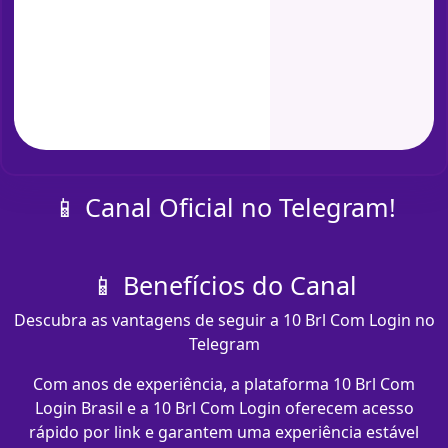
📱 Canal Oficial no Telegram!
📱 Benefícios do Canal
Descubra as vantagens de seguir a 10 Brl Com Login no
Telegram
Com anos de experiência, a plataforma 10 Brl Com
Login Brasil e a 10 Brl Com Login oferecem acesso
rápido por link e garantem uma experiência estável