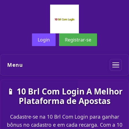
Login
Registrar-se
Menu
📱 10 Brl Com Login A Melhor
Plataforma de Apostas
Cadastre-se na 10 Brl Com Login para ganhar
bônus no cadastro e em cada recarga. Com a 10